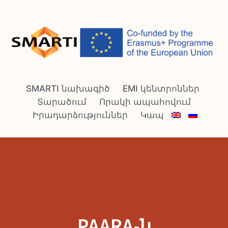
SMARTI նախագիծ
EMI կենտրոններ
Տարածում
Որակի ապահովում
Իրադարձություններ
Կապ
PAARA-ն