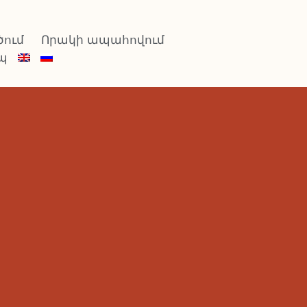
ում
Որակի ապահովում
պ