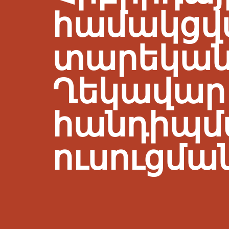
համակցվ
տարեկա
Ղեկավար
հանդիպմ
ուսուցման