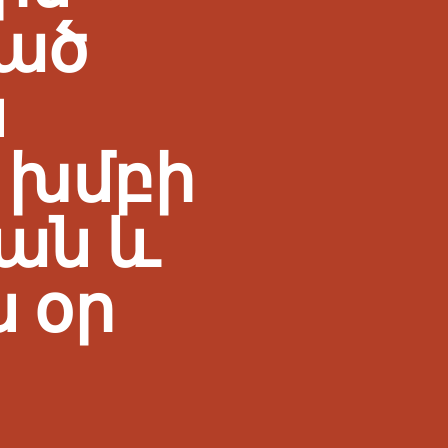
ած
ն
 խմբի
ան և
 օր