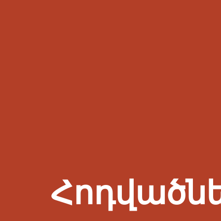
Հոդվածն