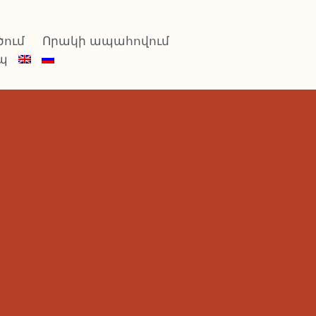
ում
Որակի ապահովում
պ